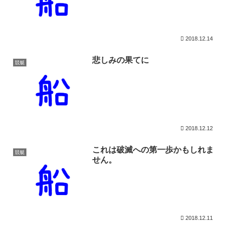
2018.12.14
悲しみの果てに
競艇
2018.12.12
これは破滅への第一歩かもしれま
競艇
せん。
2018.12.11