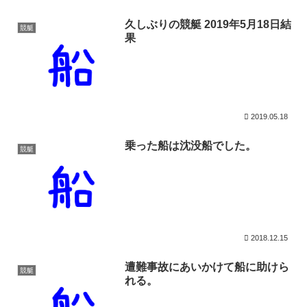
久しぶりの競艇 2019年5月18日結
競艇
果
2019.05.18
乗った船は沈没船でした。
競艇
2018.12.15
遭難事故にあいかけて船に助けら
競艇
れる。