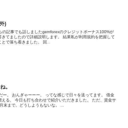
外)
らの記事でも話しましたgemforexのクレジットボーナス100%が
答きてましたので詳細説明します。 結果私が利用規約を把握して
で落ち着きました。 回...
すね。
だー。 おんぎゃーーー。 ってな感じで日々を送ってます。 借金
増える。 今日も打ち合わせで紹介いただきました。 ただ、資金サ
月末まで。どうしようもないな。 ...