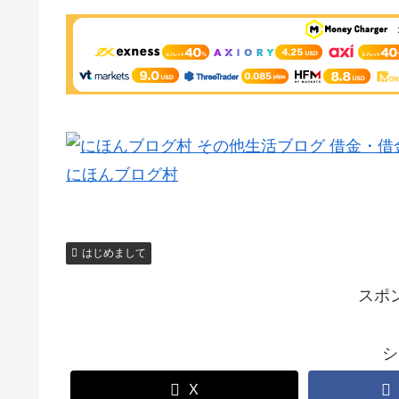
にほんブログ村
はじめまして
スポ
シ
X