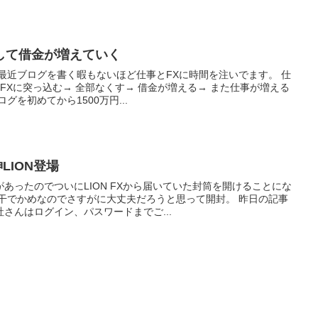
して借金が増えていく
最近ブログを書く暇もないほど仕事とFXに時間を注いでます。 仕
 FXに突っ込む→ 全部なくす→ 借金が増える→ また仕事が増える
グを初めてから1500万円...
神LION登場
あったのでついにLION FXから届いていた封筒を開けることにな
若干でかめなのでさすがに大丈夫だろうと思って開封。 昨日の記事
さんはログイン、パスワードまでご...