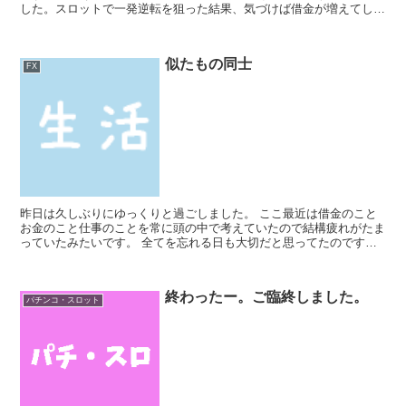
した。スロットで一発逆転を狙った結果、気づけば借金が増えてしま
い…自分が情けなくてたまりません。 昨日、なんとなく「...
似たもの同士
FX
昨日は久しぶりにゆっくりと過ごしました。 ここ最近は借金のこと
お金のこと仕事のことを常に頭の中で考えていたので結構疲れがたま
っていたみたいです。 全てを忘れる日も大切だと思ってたのですが
9時からゲゲゲの鬼太郎を見ていました。 相変わらず、...
終わったー。ご臨終しました。
パチンコ・スロット