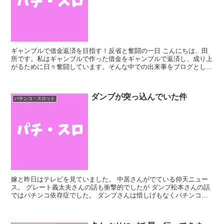
ギャンブルで借金返済を目指す！反省と奮闘の一日 こんにちは、田
所です。私はギャンブルで作った借金をギャンブルで返済し、成り上
がるために日々奮闘しています。そんな中での出来事をブログとして
綴っていきます。 目次 朝のブログ更新 16時からの暇...
ダンプが突っ込んでいた件
パチンコ・スロット
嫁と昨日はテレビを見ていました。 中居さんがでている仰天ニュー
ス。 グレート義太夫さんの話も衝撃的でしたが ダンプ松本さんの話
ではパチンコ依存症でした。 ダンプさんは惜しげもなくパチンコに
お金を突っ込んでいたみたいです。 手に取るようにわか...