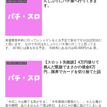
久しぶりにパチ屋へ行ってきま
パチンコ・スロット
す。
来週整形外科に行ってレントゲンをとる予定で多分ですがほぼ完治だ
と思います。 なので今日は久しぶりにパチ屋に行こうと思ってま
す。 10:00には家を出る予定。 今財布にあるのは40,000円のみ 凱旋
打つには怖すぎるので店についてから考えよう...
【スロット失敗談】4万円借りて
パチンコ・スロット
挑んだ凱旋でまさかの借金8万
円…限界でカードを切り捨てた話
「今日こそは勝てる気がする」「今年最後の勝負だし…」そんな魔が
差す瞬間、ありませんか？僕は昨日、まさにその魔に負けてしまいま