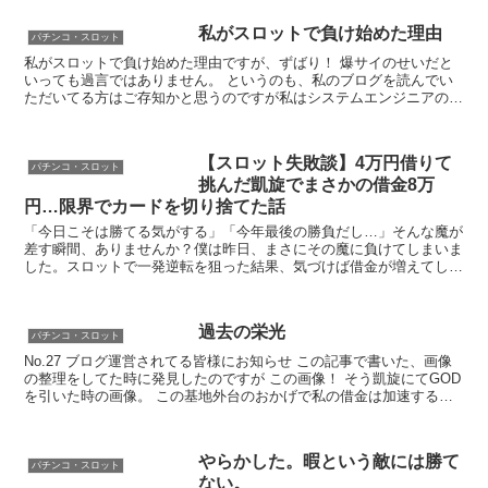
私がスロットで負け始めた理由
パチンコ・スロット
私がスロットで負け始めた理由ですが、ずばり！ 爆サイのせいだと
いっても過言ではありません。 というのも、私のブログを読んでい
ただいてる方はご存知かと思うのですが私はシステムエンジニアの個
人事業主(フリーランス)で常駐タイプではなく、受託タイ...
【スロット失敗談】4万円借りて
パチンコ・スロット
挑んだ凱旋でまさかの借金8万
円…限界でカードを切り捨てた話
「今日こそは勝てる気がする」「今年最後の勝負だし…」そんな魔が
差す瞬間、ありませんか？僕は昨日、まさにその魔に負けてしまいま
した。スロットで一発逆転を狙った結果、気づけば借金が増えてしま
い…自分が情けなくてたまりません。 昨日、なんとなく「...
過去の栄光
パチンコ・スロット
No.27 ブログ運営されてる皆様にお知らせ この記事で書いた、画像
の整理をしてた時に発見したのですが この画像！ そう凱旋にてGOD
を引いた時の画像。 この基地外台のおかげで私の借金は加速するの
ですが。。。 とても楽しかった。 フリーズし...
やらかした。暇という敵には勝て
パチンコ・スロット
ない。