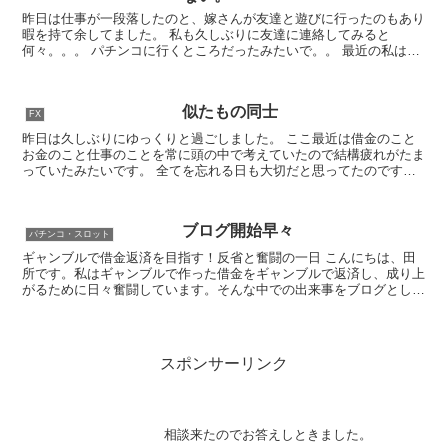
昨日は仕事が一段落したのと、嫁さんが友達と遊びに行ったのもあり
暇を持て余してました。 私も久しぶりに友達に連絡してみると
何々。。。 パチンコに行くところだったみたいで。。 最近の私はパ
チンコに興味がなくなりまったくいってなかったのもあり久し...
似たもの同士
FX
昨日は久しぶりにゆっくりと過ごしました。 ここ最近は借金のこと
お金のこと仕事のことを常に頭の中で考えていたので結構疲れがたま
っていたみたいです。 全てを忘れる日も大切だと思ってたのですが
9時からゲゲゲの鬼太郎を見ていました。 相変わらず、...
ブログ開始早々
パチンコ・スロット
ギャンブルで借金返済を目指す！反省と奮闘の一日 こんにちは、田
所です。私はギャンブルで作った借金をギャンブルで返済し、成り上
がるために日々奮闘しています。そんな中での出来事をブログとして
綴っていきます。 目次 朝のブログ更新 16時からの暇...
スポンサーリンク
相談来たのでお答えしときました。