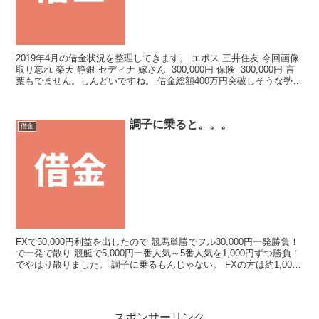
2019年4月の借金状況を整理してきます。 エポス 三井住友 今回画像
取り忘れ 楽天 静銀 セディナ 嫁さん -300,000円 保険 -300,000円 言
葉もでません。しんどいですね。 借金総額400万円突破しそうな勢い
です。 全てFX...
調子に乗ると。。。
借金
FXで50,000円利益を出したので 競馬単勝でフル30,000円一発勝負！
で一発で散り 競艇で5,000円一番人気～5番人気を1,000円ずつ勝負！
でやはり散りました。 調子に乗るもんじゃない。 FXの方は約1,000
万円近く負けたの...
スポンサーリンク