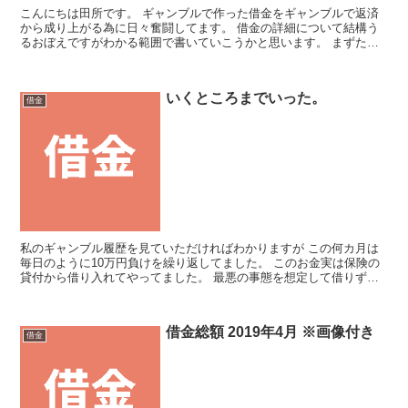
こんにちは田所です。 ギャンブルで作った借金をギャンブルで返済
から成り上がる為に日々奮闘してます。 借金の詳細について結構う
るおぼえですがわかる範囲で書いていこうかと思います。 まずただ
いまの全総額について こちらにまとめてます。 No.4...
いくところまでいった。
借金
私のギャンブル履歴を見ていただければわかりますが この何カ月は
毎日のように10万円負けを繰り返してました。 このお金実は保険の
貸付から借り入れてやってました。 最悪の事態を想定して借りずに
とっていた枠でしたがついに使い果たしてしまいました。...
借金総額 2019年4月 ※画像付き
借金