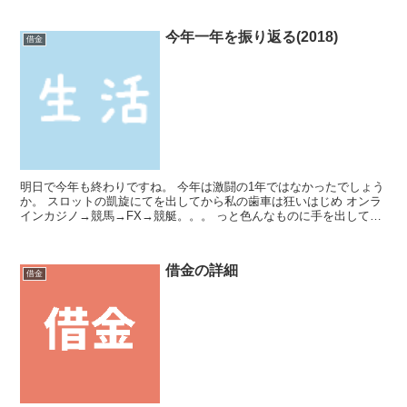
今年一年を振り返る(2018)
借金
明日で今年も終わりですね。 今年は激闘の1年ではなかったでしょう
か。 スロットの凱旋にてを出してから私の歯車は狂いはじめ オンラ
インカジノ→競馬→FX→競艇。。。 っと色んなものに手を出して私
の限界の借金限度までいってしまいました。 ど短期...
借金の詳細
借金