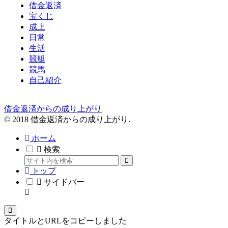
借金返済
宝くじ
成上
日常
生活
競艇
競馬
自己紹介
借金返済からの成り上がり
© 2018 借金返済からの成り上がり.
ホーム
検索
トップ
サイドバー
タイトルとURLをコピーしました