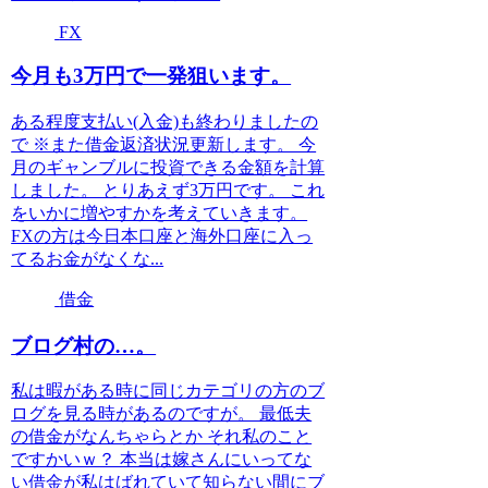
FX
今月も3万円で一発狙います。
ある程度支払い(入金)も終わりましたの
で ※また借金返済状況更新します。 今
月のギャンブルに投資できる金額を計算
しました。 とりあえず3万円です。 これ
をいかに増やすかを考えていきます。
FXの方は今日本口座と海外口座に入っ
てるお金がなくな...
借金
ブログ村の…。
私は暇がある時に同じカテゴリの方のブ
ログを見る時があるのですが。 最低夫
の借金がなんちゃらとか それ私のこと
ですかいｗ？ 本当は嫁さんにいってな
い借金が私はばれていて知らない間にブ