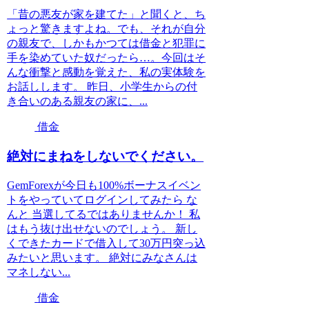
「昔の悪友が家を建てた」と聞くと、ち
ょっと驚きますよね。でも、それが自分
の親友で、しかもかつては借金と犯罪に
手を染めていた奴だったら…。今回はそ
んな衝撃と感動を覚えた、私の実体験を
お話しします。 昨日、小学生からの付
き合いのある親友の家に、...
借金
絶対にまねをしないでください。
GemForexが今日も100%ボーナスイベン
トをやっていてログインしてみたら な
んと 当選してるではありませんか！ 私
はもう抜け出せないのでしょう。 新し
くできたカードで借入して30万円突っ込
みたいと思います。 絶対にみなさんは
マネしない...
借金