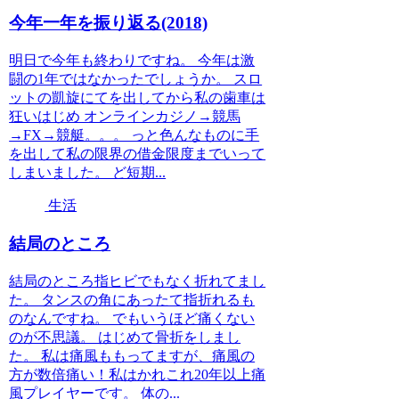
今年一年を振り返る(2018)
明日で今年も終わりですね。 今年は激
闘の1年ではなかったでしょうか。 スロ
ットの凱旋にてを出してから私の歯車は
狂いはじめ オンラインカジノ→競馬
→FX→競艇。。。 っと色んなものに手
を出して私の限界の借金限度までいって
しまいました。 ど短期...
生活
結局のところ
結局のところ指ヒビでもなく折れてまし
た。 タンスの角にあったて指折れるも
のなんですね。 でもいうほど痛くない
のが不思議。 はじめて骨折をしまし
た。 私は痛風ももってますが、痛風の
方が数倍痛い！私はかれこれ20年以上痛
風プレイヤーです。 体の...