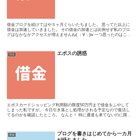
借金ブログを続けてはや５ヶ月ぐらいたちました。 思ってた以上に
借金は加速していきました。 その借金の加速とは比例せず私のブロ
グはなかなかアクセスが増えませんね( ；∀；)w 一つ思ったのはこの
キーワードを入れておけばよかったのかなと。 実際...
エポスの誘惑
借金
エポスカードショッピング利用額の限度50万円まで借金をふやして
しまった私ですが。 今日引き落とし処理がされる予定なので復活し
てるのかを確認したところ。 なんと！ 特に通達も来てないのに限度
額が50万円→90万円に増えていました。 私を誘って...
ブログを書きはじめてから一カ月
借金
が経ちました。