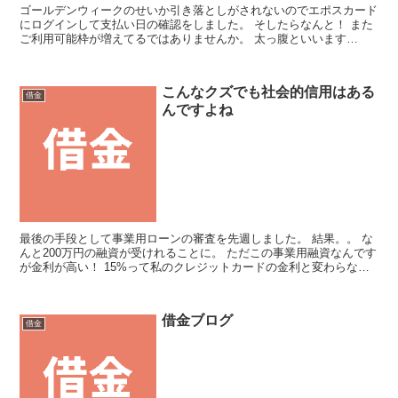
ゴールデンウィークのせいか引き落としがされないのでエポスカード
にログインして支払い日の確認をしました。 そしたらなんと！ また
ご利用可能枠が増えてるではありませんか。 太っ腹といいます
か。。。 なんとういうことでしょうか。 無限ですかね？ ...
こんなクズでも社会的信用はある
借金
んですよね
最後の手段として事業用ローンの審査を先週しました。 結果。。 な
んと200万円の融資が受けれることに。 ただこの事業用融資なんです
が金利が高い！ 15%って私のクレジットカードの金利と変わらない
じゃないですやん。 5%とかだったらおまとめし...
借金ブログ
借金