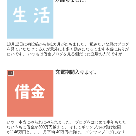
10月12日に初投稿から約1カ月がたちました。 私みたいな屑のブログ
を見ていただけてる方が意外にも多く励みになってます本当にありが
たいです。 いつもは借金ブログを見る側だった立場の人間ですがい
ざやってみると楽しですね。 つたない文章ではあり...
充電期間入ります。
FX
いやー本当にやられにやられました。 ブログをはじめて半年もたた
ないうちに借金が300万円越えて。 そしてギャンブルの負け総額
が-146万円と。。。 月平均-40万円の負け。 メシウマブログになりま