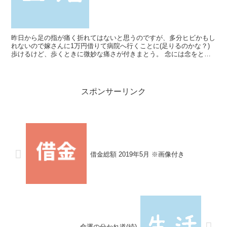
昨日から足の指が痛く折れてはないと思うのですが、多分ヒビかもし
れないので嫁さんに1万円借りて病院へ行くことに(足りるのかな？)
歩けるけど、歩くときに微妙な痛さが付きまとう。 念には念をと何
で痛いのか原因がわかれば多少すっきりするため近くの...
スポンサーリンク
借金総額 2019年5月 ※画像付き
命運の分かれ道(続)