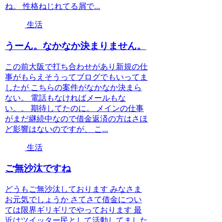
ね。 性格ねじれてる屑で...
生活
うーん。なかなか決まりません。
この前大阪で打ち合わせがあり新規の仕
事がもらえそうってブログでもいってま
したが こちらの案件がなかなか決まら
ない。 電話もなければメールもな
い。。 期待してたのに。 メインの仕事
がまだ継続中なので借金返済の方はさほ
ど影響はないのですが、 こ...
生活
ご無沙汰ですね
どうもご無沙汰しております みなさま
お元気でしょうか さてさて借金につい
ては限界ギリギリでやっております 最
近はツイッター民として活動してました