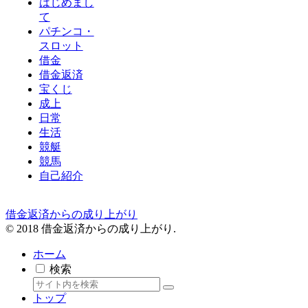
はじめまし
て
パチンコ・
スロット
借金
借金返済
宝くじ
成上
日常
生活
競艇
競馬
自己紹介
借金返済からの成り上がり
© 2018 借金返済からの成り上がり.
ホーム
検索
トップ