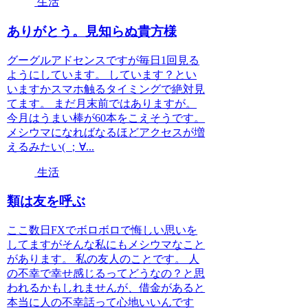
生活
ありがとう。見知らぬ貴方様
グーグルアドセンスですが毎日1回見る
ようにしています。 しています？とい
いますかスマホ触るタイミングで絶対見
てます。 まだ月末前ではありますが。
今月はうまい棒が60本をこえそうです。
メシウマになればなるほどアクセスが増
えるみたい( ；∀...
生活
類は友を呼ぶ
ここ数日FXでボロボロで悔しい思いを
してますがそんな私にもメシウマなこと
があります。 私の友人のことです。 人
の不幸で幸せ感じるってどうなの？と思
われるかもしれませんが、借金があると
本当に人の不幸話って心地いいんです