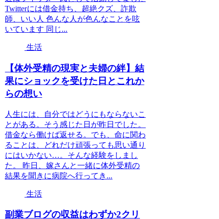
Twitterには借金持ち、超絶クズ、詐欺
師、いい人 色んな人が色んなことを呟
いています 同じ...
生活
【体外受精の現実と夫婦の絆】結
果にショックを受けた日とこれか
らの想い
人生には、自分ではどうにもならないこ
とがある。そう感じた日が昨日でした。
借金なら働けば返せる。でも、命に関わ
ることは、どれだけ頑張っても思い通り
にはいかない…。そんな経験をしまし
た。 昨日、嫁さんと一緒に体外受精の
結果を聞きに病院へ行ってき...
生活
副業ブログの収益はわずか2クリ