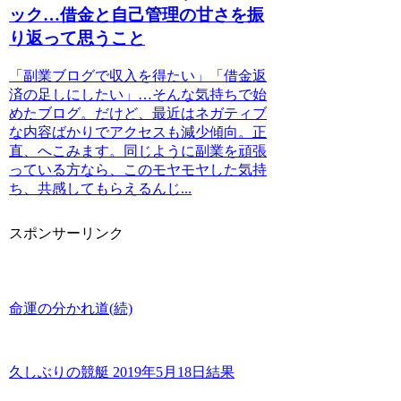
ック…借金と自己管理の甘さを振
り返って思うこと
「副業ブログで収入を得たい」「借金返
済の足しにしたい」…そんな気持ちで始
めたブログ。だけど、最近はネガティブ
な内容ばかりでアクセスも減少傾向。正
直、へこみます。同じように副業を頑張
っている方なら、このモヤモヤした気持
ち、共感してもらえるんじ...
スポンサーリンク
命運の分かれ道(続)
久しぶりの競艇 2019年5月18日結果