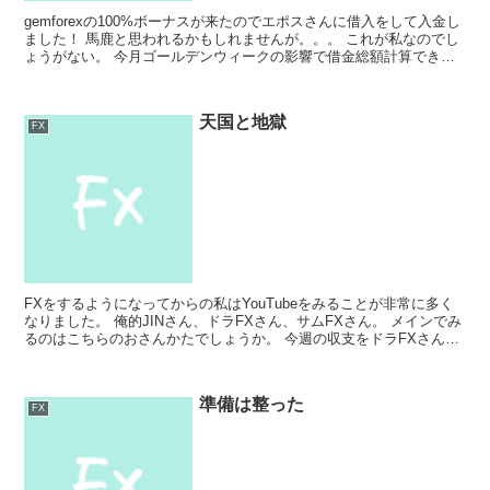
gemforexの100%ボーナスが来たのでエポスさんに借入をして入金し
ました！ 馬鹿と思われるかもしれませんが。。。 これが私なのでし
ょうがない。 今月ゴールデンウィークの影響で借金総額計算できま
せんので怖いですが。。 3年ただ働きだと思...
天国と地獄
FX
FXをするようになってからの私はYouTubeをみることが非常に多く
なりました。 俺的JINさん、ドラFXさん、サムFXさん。 メインでみ
るのはこちらのおさんかたでしょうか。 今週の収支をドラFXさんが
報告されていたのですが、 3万円→70...
準備は整った
FX