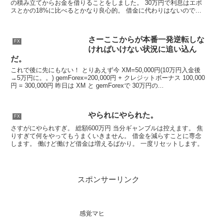
の積み立てからお金を借りることをしました。 30万円で利息はエポ
スとかの18%に比べるとかなり良心的。 借金に代わりはないのです
がこれで勝負をしかけます。 これが苦肉の策の最終手...
さーここからが本番一発逆転しな
FX
ければいけない状況に追い込ん
だ。
これで後に先にもない！ とりあえず今 XM=50,000円(10万円入金後
→5万円に。。) gemForex=200,000円 + クレジットボーナス 100,000
円 = 300,000円 昨日は XM と gemForexで 30万円の...
やられにやられた。
FX
さすがにやられすぎ。 総額600万円 当分ギャンブルは控えます。 焦
りすぎて何をやってもうまくいきません。 借金を減らすことに専念
します。 働けど働けど借金は増えるばかり。 一度リセットします。
スポンサーリンク
感覚マヒ