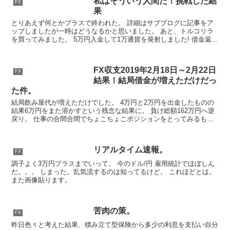
私はそういう人間だ！挑戦した結
FX
果
とりあえず何とかプラスで終われた。 詳細はサブブログに記事をア
ップしましたが一時はどうなるかと思いました。 あと、トルコリラ
を買ってみました。 5万円入金して1万通貨を発射しました! 借金返済
にあてようかと思ってた5万円でしたが放置で利息分...
FX収支2019年2月18日～2月22日
FX
結果！結局借金が増えただけだっ
た件。
結局飲み屋代が増えただけでした。 4万円と2万円を出金したものの
結果6万円をまた溶かすという残念な結果に。 負け総額162万円へ逆
戻り。 仕事の合間合間でちょこちょこポジションをとってみるも逆
行して破産モード。 以上、今週の田所でした。
リアルタイム速報。
FX
調子よく3万円プラスまでいって。 今のドル/円 雇用統計でほぼしん
だ。。。 しまった。乱気流するのは知ってるけど。 これほどとは。
また画像貼ります。
苦肉の策。
FX
昨日色々と考えた結果、積み立て型保険から多少の利息を支払い自分