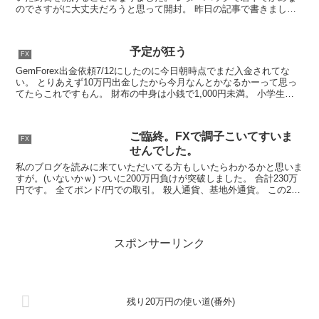
のでさすがに大丈夫だろうと思って開封。 昨日の記事で書きました
がとある証券会社さんはログイン、パスワードまでご...
予定が狂う
FX
GemForex出金依頼7/12にしたのに今日朝時点でまだ入金されてな
い。 とりあえず10万円出金したから今月なんとかなるかーって思っ
てたらこれですもん。 財布の中身は小銭で1,000円未満。 小学生よ
りお金ないのではないのか？ 独身時代に...
ご臨終。FXで調子こいてすいま
FX
せんでした。
私のブログを読みに来ていただいてる方もしいたらわかるかと思いま
すが。(いないかｗ) ついに200万円負けが突破しました。 合計230万
円です。 全てポンド/円での取引。 殺人通貨、基地外通貨。 この2文
字が本当にお似合いです。 セディナで3...
スポンサーリンク
残り20万円の使い道(番外)