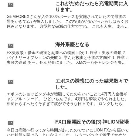
これがだめだったら充電期間に入
FX
ります。
GEMFOREXさんが入金100%ボーナスを実施されていたので最後の
悪あがきで2万円投入しました。 この投資がだめだったらしばらくお
休みとなります。 典型的な破滅の仕方ですね。 これも人生。 ある程
度借金減ったらまたトライしていこうと思いま...
海外系塵となる
FX
FX失敗談：借金の現実と副業への模索 目次 1. 序章：失敗の連鎖 2.
バイナリーオプションの失敗 3. 学んだ教訓と今後の方向性 1. 序章：
失敗の連鎖 あー。死んだ死にました。 XMの一万チャレンジも失敗
し、結果は「×」。何をしても裏...
エポスの誘惑にのった結果散々で
FX
した。
エポスのショッピング枠が増額してたのをいいことに4万円入金後ギ
ャンブルトレード。 ひどいもんです。4万円を瞬殺でやられました。
相変わらずへたくそすぎて涙がでそうな日々です。 ロングしたら一
気にナイアガラ ショートしたらそこからバイーンと昇...
FX口座開設その後(3) 神LION登場
FX
今日は病院へ行ってから時間があったのでついにLION FXから届いて
いた封筒を開けることになりました。 レターパックで若干でかめな