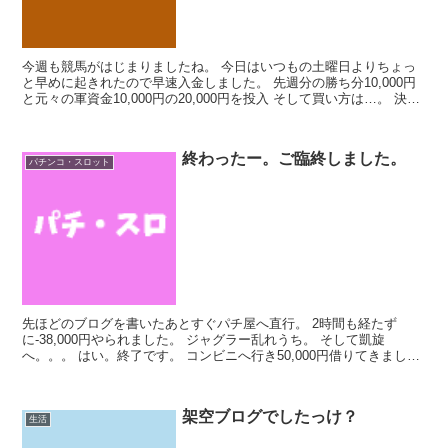
今週も競馬がはじまりましたね。 今日はいつもの土曜日よりちょっ
と早めに起きれたので早速入金しました。 先週分の勝ち分10,000円
と元々の軍資金10,000円の20,000円を投入 そして買い方は…。 決ま
っていません！ 勉強する暇なかった...
終わったー。ご臨終しました。
パチンコ・スロット
先ほどのブログを書いたあとすぐパチ屋へ直行。 2時間も経たず
に-38,000円やられました。 ジャグラー乱れうち。 そして凱旋
へ。。。 はい。終了です。 コンビニへ行き50,000円借りてきまし
た。 さすがにはやすぎる。 遊ぶことすらできな...
架空ブログでしたっけ？
生活