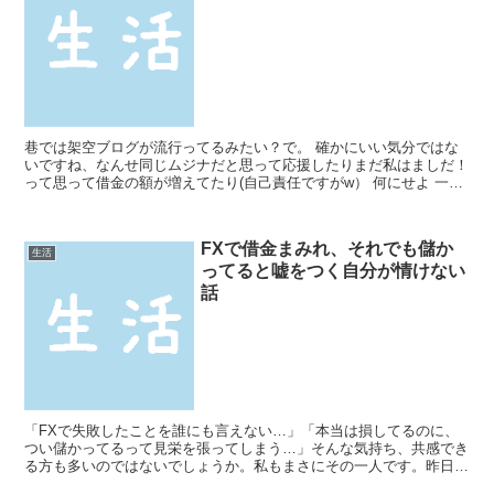
巷では架空ブログが流行ってるみたい？で。 確かにいい気分ではな
いですね、なんせ同じムジナだと思って応援したりまだ私はましだ！
って思って借金の額が増えてたり(自己責任ですがw） 何にせよ 一方
通行のブログだからって最低限のルールぐらい守ってほ...
FXで借金まみれ、それでも儲か
生活
ってると嘘をつく自分が情けない
話
「FXで失敗したことを誰にも言えない…」「本当は損してるのに、
つい儲かってるって見栄を張ってしまう…」そんな気持ち、共感でき
る方も多いのではないでしょうか。私もまさにその一人です。昨日、
友人との食事中にそんな自分の情けない一面が浮き彫りにな...