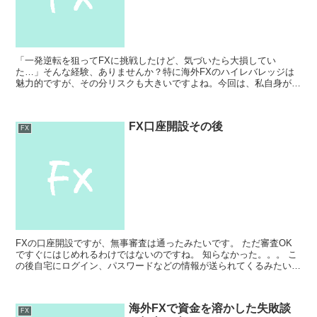
「一発逆転を狙ってFXに挑戦したけど、気づいたら大損してい
た…」そんな経験、ありませんか？特に海外FXのハイレバレッジは
魅力的ですが、その分リスクも大きいですよね。今回は、私自身がド
ル円の急変動で30万円以上の損失を出してしまった体験をお話...
FX口座開設その後
FX
FXの口座開設ですが、無事審査は通ったみたいです。 ただ審査OK
ですぐにはじめれるわけではないのですね。 知らなかった。。。 こ
の後自宅にログイン、パスワードなどの情報が送られてくるみたいで
そこからようやくいよいよスタートみたいです。 な...
海外FXで資金を溶かした失敗談
FX