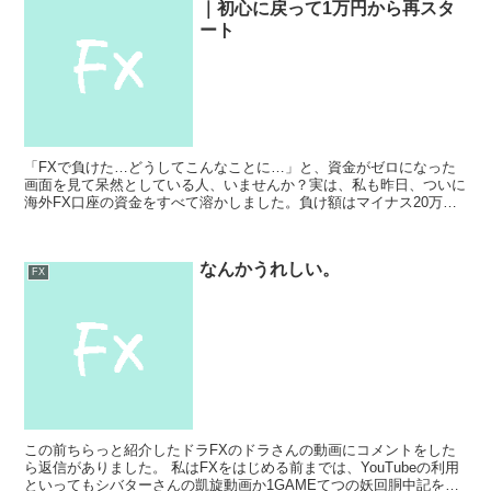
｜初心に戻って1万円から再スタ
ート
「FXで負けた…どうしてこんなことに…」と、資金がゼロになった
画面を見て呆然としている人、いませんか？実は、私も昨日、ついに
海外FX口座の資金をすべて溶かしました。負け額はマイナス20万
円。ポイントを含めると実質30万円以上の損失です。今回...
なんかうれしい。
FX
この前ちらっと紹介したドラFXのドラさんの動画にコメントをした
ら返信がありました。 私はFXをはじめる前までは、YouTubeの利用
といってもシバターさんの凱旋動画か1GAMEてつの妖回胴中記を見