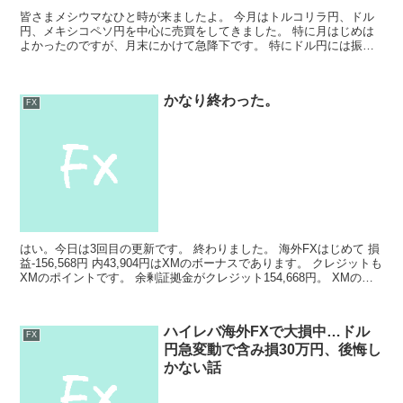
皆さまメシウマなひと時が来ましたよ。 今月はトルコリラ円、ドル
円、メキシコペソ円を中心に売買をしてきました。 特に月はじめは
よかったのですが、月末にかけて急降下です。 特にドル円には振り
回されっぱなしでB型の彼女を持った気分でした。 損益結...
かなり終わった。
FX
はい。今日は3回目の更新です。 終わりました。 海外FXはじめて 損
益-156,568円 内43,904円はXMのボーナスであります。 クレジットも
XMのポイントです。 余剰証拠金がクレジット154,668円。 XMのボ
ーナスに救われてます...
ハイレバ海外FXで大損中…ドル
FX
円急変動で含み損30万円、後悔し
かない話