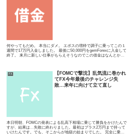
何やってもだめ。 本当にダメ。 エポスの増枠で調子に乗ってこの１
週間で17万円入金しました。 最後に50,000円をgemForexに入金して
終了。 来月に新しい仕事がもらえそうなのでこの借金はなんとかな
る？もし決まらなかったら終わりです。...
【FOMCで撃沈】乱気流に巻かれ
FX
てFX今年最後のチャレンジ失
敗…来年に向けて立て直し
本日明朝、FOMCの発表による乱高下相場に乗じて勝負をかけたんで
すが、結果は…失敗に終わりました。最初はプラス2万円まで持って
いけたんです。でも、そこからが地獄の始まりでした。 完全に乗り