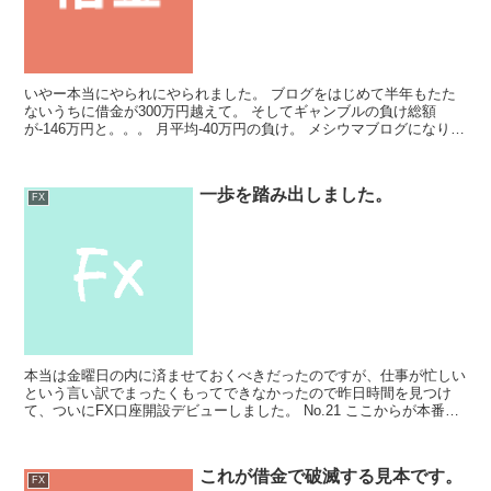
いやー本当にやられにやられました。 ブログをはじめて半年もたた
ないうちに借金が300万円越えて。 そしてギャンブルの負け総額
が-146万円と。。。 月平均-40万円の負け。 メシウマブログになりま
した。 仕事が4月までパンパンに入っているの...
一歩を踏み出しました。
FX
本当は金曜日の内に済ませておくべきだったのですが、仕事が忙しい
という言い訳でまったくもってできなかったので昨日時間を見つけ
て、ついにFX口座開設デビューしました。 No.21 ここからが本番。
成上りの第一歩を踏み出す私 こちらでも話していた...
これが借金で破滅する見本です。
FX