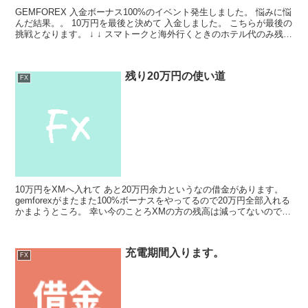
GEMFOREX 入金ボーナス100%のイベント発生しました。 悩みに悩
んだ結果。。 10万円を最後と決めて 入金しました。 こちらが最後の
挑戦となります。 ↓ ↓ スマトークと海外行くときのホテル代のみ残
し。 ほぼショッピング枠限度いっぱ...
残り20万円の使い道
FX
10万円をXMへ入れて あと20万円余力というなの借金があります。
gemforexがまたまた100%ボーナスをやってるので20万円全部入れる
かまようところ。 幸い今のことろXMの方の残高は減ってないので
XMをメインではなくgemforex...
充電期間入ります。
FX