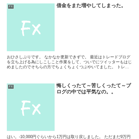
借金をまた増やしてしまった。
FX
おひさしぶりです。 なかなか更新できずで。 最近はトレードブログ
を立ち上げる為にしこしこと作業をして、ついでにツイッターもはじ
めましたのでそちらの方でちょくちょくつぶやいてました。 トレー
ドブログについては近日公開します。 はぁ溜息しか出ま...
悔しくったて～苦しくったて～ブ
FX
ログの中では平気なの。。
はい。-10,000円ぐらいから1万円は取り戻しました。 ただまだ9万円