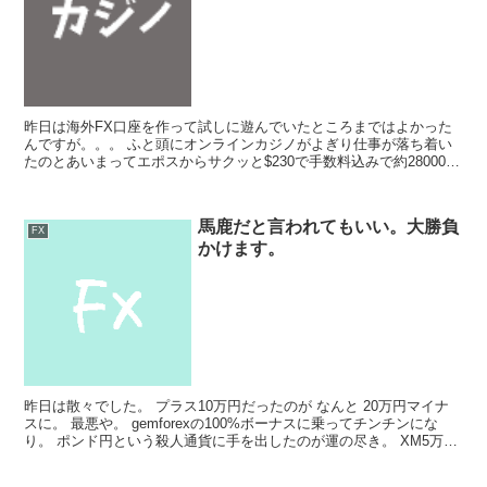
昨日は海外FX口座を作って試しに遊んでいたところまではよかった
んですが。。。 ふと頭にオンラインカジノがよぎり仕事が落ち着い
たのとあいまってエポスからサクッと$230で手数料込みで約28000円
入金その流れでサクッとブラックジャックで1時間...
馬鹿だと言われてもいい。大勝負
FX
かけます。
昨日は散々でした。 プラス10万円だったのが なんと 20万円マイナ
スに。 最悪や。 gemforexの100%ボーナスに乗ってチンチンにな
り。 ポンド円という殺人通貨に手を出したのが運の尽き。 XM5万円
→即終了。 gemforex10万...