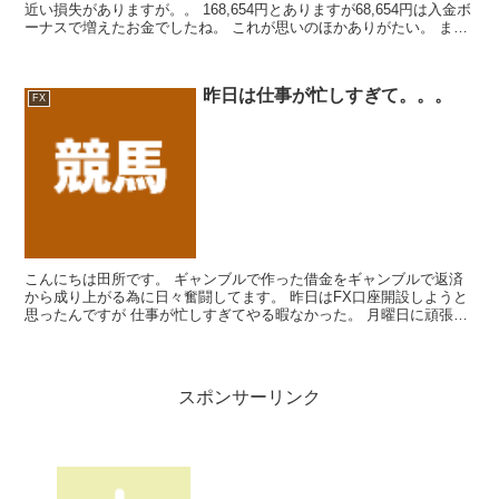
近い損失がありますが。。 168,654円とありますが68,654円は入金ボ
ーナスで増えたお金でしたね。 これが思いのほかありがたい。 まだ
余力が80,000円ぐらいあ...
昨日は仕事が忙しすぎて。。。
FX
こんにちは田所です。 ギャンブルで作った借金をギャンブルで返済
から成り上がる為に日々奮闘してます。 昨日はFX口座開設しようと
思ったんですが 仕事が忙しすぎてやる暇なかった。 月曜日に頑張っ
てみたいと思います。 恐らく今日友人のブログのが競...
スポンサーリンク