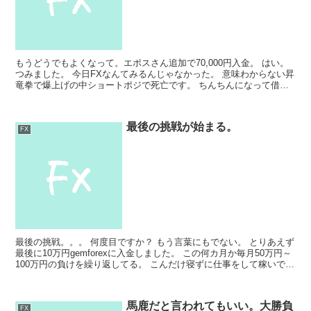
もうどうでもよくなって。エポスさん追加で70,000円入金。 はい。
つみました。 今日FXなんてみるんじゃなかった。 意味わからない昇
竜拳で爆上げの中ショートポジで死亡です。 ちんちんになって借金
枠に余力があるのをいいことに追加で-70,0...
最後の挑戦が始まる。
FX
最後の挑戦。。。 何度目ですか？ もう言葉にもでない。 とりあえず
最後に10万円gemforexに入金しました。 この何カ月か毎月50万円～
100万円の負けを繰り返してる。 こんだけ寝ずに仕事をして稼いでる
のに全てギャンブルで消える。 これ...
馬鹿だと言われてもいい。大勝負
FX