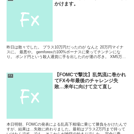
かけます。
昨日は散々でした。 プラス10万円だったのが なんと 20万円マイナ
スに。 最悪や。 gemforexの100%ボーナスに乗ってチンチンにな
り。 ポンド円という殺人通貨に手を出したのが運の尽き。 XM5万円
→即終了。 gemforex10万...
【FOMCで撃沈】乱気流に巻かれ
FX
てFX今年最後のチャレンジ失
敗…来年に向けて立て直し
本日明朝、FOMCの発表による乱高下相場に乗じて勝負をかけたんで
すが、結果は…失敗に終わりました。最初はプラス2万円まで持って
いけたんです。でも、そこからが地獄の始まりでした。 完全に乗り