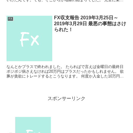
遅れて、焦ってエントリー。結果、底で売買するという最...
FX収支報告 2019年3月25日～
FX
2019年3月29日 最悪の事態はさけ
られた！
なんとかプラスで終われました。 たらればで言えば金曜日の最終日
ポジポジ病さえなければ20万円はプラスだったかもしれません。 欲
豚が貪欲にトレードするとこうなります。 何度か入金した10万円が
消えそうになるも運がよかったおかげでキープすること...
スポンサーリンク