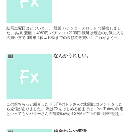
結局土曜日はとういと。。 競艇 パチンコ・スロット で勝負しまし
た。 結果 競艇 + 4080円 パチンコ +2100円 競艇は最近のお気に入り
の買い方で 3連単 1位→10位までの金額均等買い！ これがよく当た
る！！ 1レース目で買ったの...
なんかうれしい。
FX
この前ちらっと紹介したドラFXのドラさんの動画にコメントをした
ら返信がありました。 私はFXをはじめる前までは、YouTubeの利用
といってもシバターさんの凱旋動画か1GAMEてつの妖回胴中記を見
るぐらいだったのですが最近の私はチャンネル登...
借金からの復活